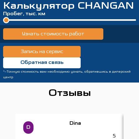
Калькулятор CHANGAN
Пробег, тыс. км
0
20
40
60
80
10
Узнать стоимость работ
Запись на сервис
Обратная связь
*–Точную стоимость вам необходимо узнать, обратившись в дилерский
центр
Отзывы
Dina
D
К
5