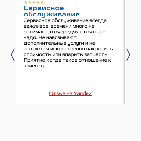
★
★
★
★
★
★
Сервисное
К
обслуживание
ц
Д
Сервисное обслуживание всегда
вежливое, времени много не
Ку
отнимает, в очередях стоять не
Бе
надо. Не навязывают
пр
дополнительные услуги и не
ка
пытаются искусственно накрутить
вн
стоимость или впарить запчасть.
кл
Приятно когда такое отношение к
сп
клиенту.
Отзыв на Yandex