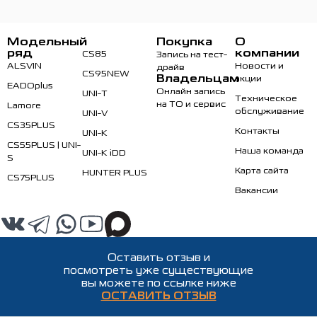
Модельный
Покупка
О
ряд
компании
CS85
Запись на тест-
ALSVIN
Новости и
драйв
CS95NEW
Владельцам
акции
EADOplus
Онлайн запись
UNI-T
Техническое
на ТО и сервис
Lamore
обслуживание
UNI-V
CS35PLUS
Контакты
UNI-K
CS55PLUS | UNI-
Наша команда
UNI-K iDD
S
Карта сайта
HUNTER PLUS
CS75PLUS
Вакансии
Оставить отзыв и
посмотреть уже существующие
вы можете по ссылке ниже
ОСТАВИТЬ ОТЗЫВ