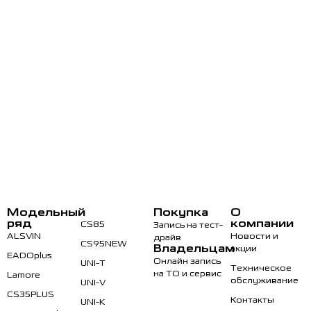
Модельный
Покупка
О
ряд
компании
CS85
Запись на тест-
ALSVIN
Новости и
драйв
CS95NEW
Владельцам
акции
EADOplus
Онлайн запись
UNI-T
Техническое
на ТО и сервис
Lamore
обслуживание
UNI-V
CS35PLUS
Контакты
UNI-K