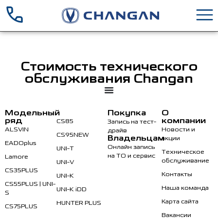
Стоимость технического
обслуживания Changan
Модельный
Покупка
О
ряд
компании
CS85
Запись на тест-
ALSVIN
Новости и
драйв
CS95NEW
Владельцам
акции
EADOplus
Онлайн запись
UNI-T
Техническое
на ТО и сервис
Lamore
обслуживание
UNI-V
CS35PLUS
Контакты
UNI-K
CS55PLUS | UNI-
Наша команда
UNI-K iDD
S
Карта сайта
HUNTER PLUS
CS75PLUS
Вакансии