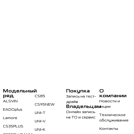
Модельный
Покупка
О
ряд
компании
CS85
Запись на тест-
ALSVIN
Новости и
драйв
CS95NEW
Владельцам
акции
EADOplus
Онлайн запись
UNI-T
Техническое
на ТО и сервис
Lamore
обслуживание
UNI-V
CS35PLUS
Контакты
UNI-K