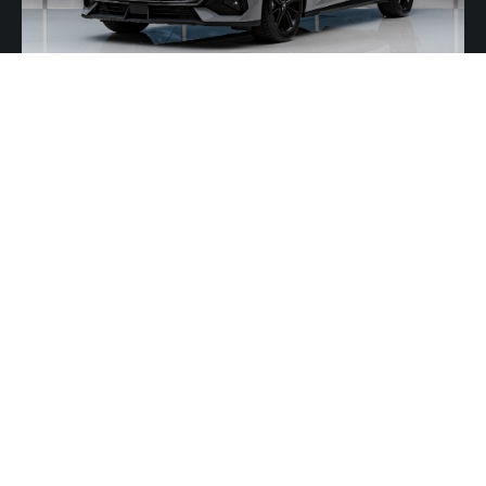
CHANGAN UNI-V
От 2 382 000 ₽
Автомобили с ЭПТС (ПТС) в наличии
Гарантия 3 года
Выгодный обмен по trade-in
Лучшие лизинговые условия от компаний
партнеров
ЗАПРОСИТЬ КП