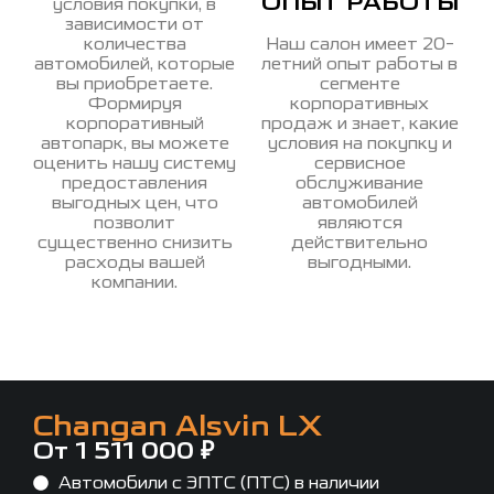
ОПЫТ РАБОТЫ
условия покупки, в
зависимости от
количества
Наш салон имеет 20-
автомобилей, которые
летний опыт работы в
вы приобретаете.
сегменте
Формируя
корпоративных
корпоративный
продаж и знает, какие
автопарк, вы можете
условия на покупку и
оценить нашу систему
сервисное
предоставления
обслуживание
выгодных цен, что
автомобилей
позволит
являются
существенно снизить
действительно
расходы вашей
выгодными.
компании.
Changan Alsvin LX
От 1 511 000 ₽
Автомобили с ЭПТС (ПТС) в наличии