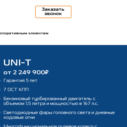
Заказать
звонок
рпоративным клиентам
UNI-T
от 2 249 900₽
Гарантия 5 лет
7 DCT КПП
Бензиновый турбированный двигатель с
объемом 1,5 литра и мощностью в 167 л.с.
Светодиодные фары головного света и дневные
ходовые огни
Многофункциональное рулевое колесо с