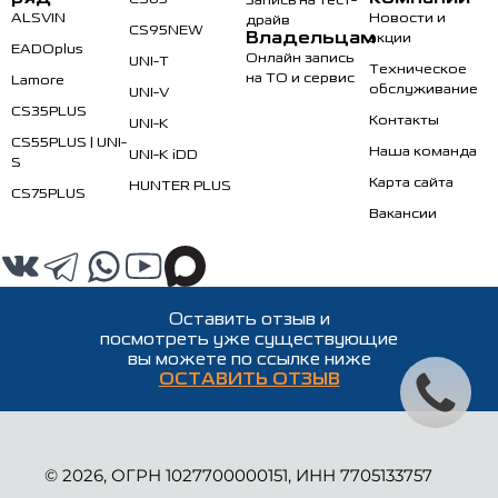
Запись на тест-
ALSVIN
Новости и
драйв
CS95NEW
Владельцам
акции
EADOplus
Онлайн запись
UNI-T
Техническое
на ТО и сервис
Lamore
обслуживание
UNI-V
CS35PLUS
Контакты
UNI-K
CS55PLUS | UNI-
Наша команда
UNI-K iDD
S
Карта сайта
HUNTER PLUS
CS75PLUS
Вакансии
Оставить отзыв и
посмотреть уже существующие
вы можете по ссылке ниже
ОСТАВИТЬ ОТЗЫВ
© 2026, ОГРН 1027700000151, ИНН 7705133757