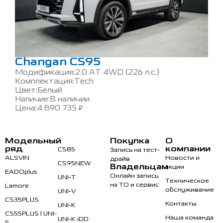
Changan CS95
Модификация:
2.0 AT 4WD (226 л.с.)
Комплектация:
Tech
Цвет:
Белый
Наличие:
В наличии
Цена:
4 890 735
₽
Модельный
Покупка
О
ряд
компании
CS85
Запись на тест-
ALSVIN
Новости и
драйв
CS95NEW
Владельцам
акции
EADOplus
Онлайн запись
UNI-T
Техническое
на ТО и сервис
Lamore
обслуживание
UNI-V
CS35PLUS
Контакты
UNI-K
CS55PLUS | UNI-
Наша команда
UNI-K iDD
S